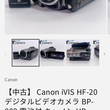
モ
ー
ダ
ル
で
メ
デ
ィ
ア
(1)
(2
Canon
を
開
【中古】 Canon iVIS HF-20
く
デジタルビデオカメラ BP-