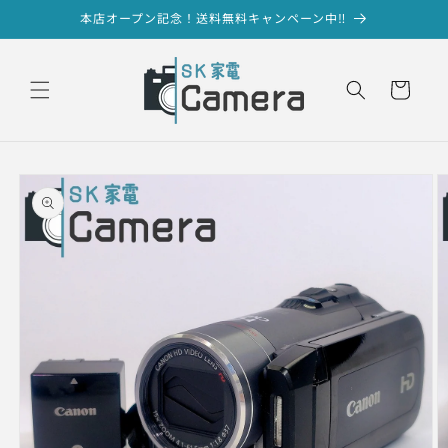
コンテ
本店オープン記念！送料無料キャンペーン中‼
ンツに
進む
カ
ー
ト
商品情
報にス
キップ