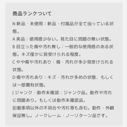
809
809
電
電
商品ランクついて
池
池
N 新品・未使用：新品・付属品が全て揃っている状
付
付
態。
キ
キ
ャ
ャ
A 美品：使用感少ない。見た目に問題の無い状態。
ノ
ノ
B 目立った傷や汚れ無し：一般的な使用感のある状
ン
ン
態。キズ僅かに見受けられる程度。
HD
HD
C やや傷や汚れあり：傷・汚れが多少見受けられる
CMOS
CMOS
状態。
動
動
D 傷や汚れあり：キズ・汚れが多めの状態、もしく
作
作
確
確
は一部難有状態。
認
認
J ジャンク・動作未確認：ジャンク品。動作や汚れ
済
済
に問題あり。もしくは動作未確認品。
の
の
記載事項以外の不具合や汚れ等も含む。動作・外観
数
数
保証無し。ノークレーム・ノーリターン品です。
量
量
を
を