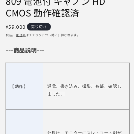
809 電池付 キャノン HD
CMOS 動作確認済
通
¥59,000
売り切れ
常
税込。
配送料
はチェックアウト時に計算されます。
価
格
---商品説明---
【動作】
通電、書き込み、撮影、各部、確認し
ました。
外観は、モニターにスレ・コート剥が