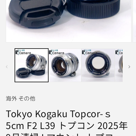
モ
ー
ダ
ル
で
メ
デ
ィ
ア
(1)
(2
海外 その他
を
開
Tokyo Kogaku Topcor-ｓ
く
5cm F2 L39 トプコン 2025年