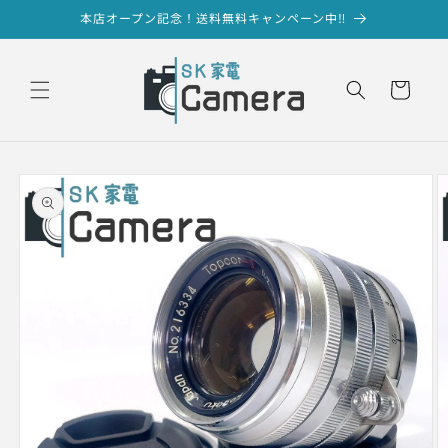
コンテ
本店オープン記念！送料無料キャンペーン中‼
ンツに
進む
カ
ー
ト
商品情
報にス
キップ