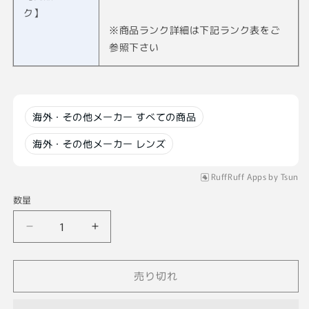
ク】
※商品ランク詳細は下記ランク表をご
参照下さい
海外・その他メーカー すべての商品
海外・その他メーカー レンズ
RuffRuff Apps
by
Tsun
数量
Tokyo
Tokyo
Kogaku
Kogaku
Topcor-
Topcor-
売り切れ
ｓ
ｓ
5cm
5cm
F2
F2