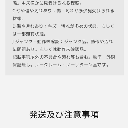
態。キズ僅かに見受けられる程度。
ー
ー
C やや傷や汚れあり：傷・汚れが多少見受けられる
ル
ル
S
S
状態。
の
の
D 傷や汚れあり：キズ・汚れが多めの状態、もしく
数
数
は一部難有状態。
量
量
J ジャンク・動作未確認：ジャンク品。動作や汚れ
を
を
に問題あり。もしくは動作未確認品。
減
増
記載事項以外の不具合や汚れ等も含む。動作・外観
ら
や
保証無し。ノークレーム・ノーリターン品です。
す
す
発送及び注意事項