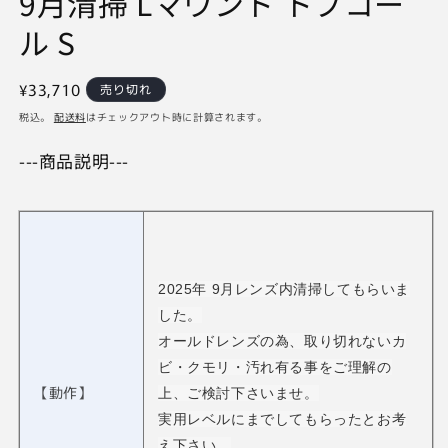
9月清掃 Lマウント トプコー
ル S
通
¥33,710
売り切れ
常
税込。
配送料
はチェックアウト時に計算されます。
価
---商品説明---
格
2025年 9月レンズ内清掃してもらいま
した。
オールドレンズの為、取り切れないカ
ビ・クモリ・汚れ有る事をご理解の
【動作】
上、ご検討下さいませ。
実用レベルにまでしてもらったとお考
え下さい。