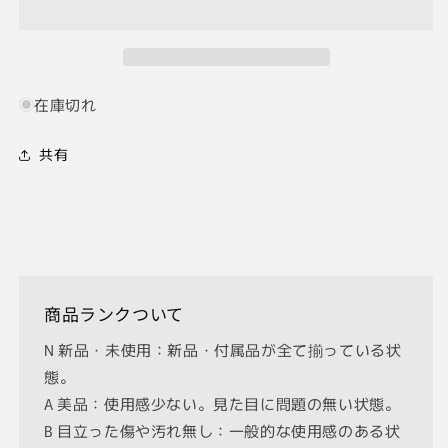
L39
L39
ト
ト
プ
プ
コ
コ
在庫切れ
ン
ン
2025
2025
共有
年
年
9
9
月
月
清
清
掃
掃
L
L
マ
マ
商品ランクついて
ウ
ウ
ン
ン
N 新品・未使用：新品・付属品が全て揃っている状
ト
ト
態。
ト
ト
A 美品：使用感少ない。見た目に問題の無い状態。
プ
プ
B 目立った傷や汚れ無し：一般的な使用感のある状
コ
コ