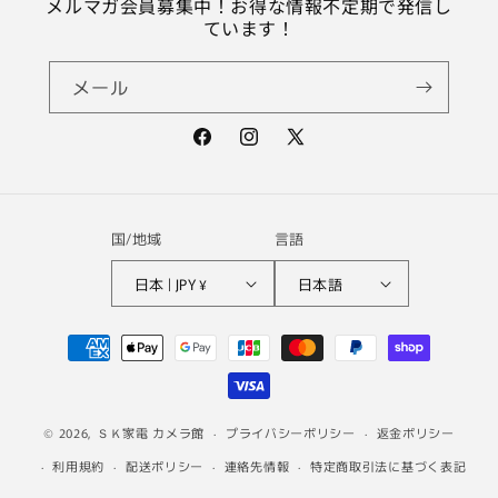
メルマガ会員募集中！お得な情報不定期で発信し
ています！
メール
Facebook
Instagram
X
(Twitter)
国/地域
言語
日本 | JPY ¥
日本語
決
済
方
法
© 2026,
ＳＫ家電 カメラ館
プライバシーポリシー
返金ポリシー
利用規約
配送ポリシー
連絡先情報
特定商取引法に基づく表記