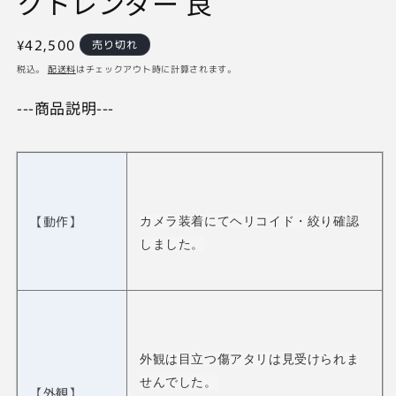
クトレンダー 良
通
¥42,500
売り切れ
常
税込。
配送料
はチェックアウト時に計算されます。
価
---商品説明---
格
【動作】
カメラ装着にてヘリコイド・絞り確認
しました。
外観は目立つ傷アタリは見受けられま
せんでした。
【外観】