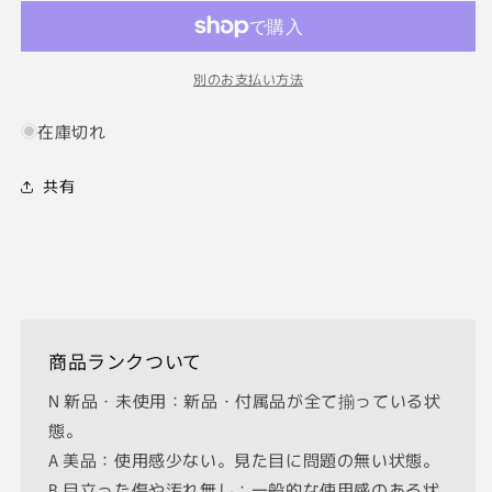
ｍ
ｍ
F4
F4
ニ
ニ
別のお支払い方法
コ
コ
ン
ン
在庫切れ
S
S
マ
マ
共有
ウ
ウ
ン
ン
ト
ト
用
用
フ
フ
ォ
ォ
ク
ク
商品ランクついて
ト
ト
N 新品・未使用：新品・付属品が全て揃っている状
レ
レ
態。
ン
ン
ダ
ダ
A 美品：使用感少ない。見た目に問題の無い状態。
ー
ー
B 目立った傷や汚れ無し：一般的な使用感のある状