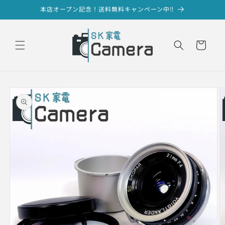
コンテ
本店オープン記念！送料無料キャンペーン中‼
ンツに
進む
カ
ー
ト
商品情
報にス
キップ