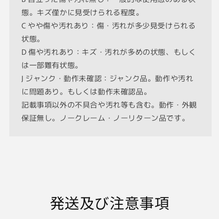
良
良
態。キズ僅かに見受けられる程度。
の
の
C やや傷や汚れあり：傷・汚れが多少見受けられる
数
数
状態。
量
量
D 傷や汚れあり：キズ・汚れが多めの状態、もしく
を
を
は一部難有状態。
減
増
J ジャンク・動作未確認：ジャンク品。動作や汚れ
ら
や
す
す
に問題あり。もしくは動作未確認品。
記載事項以外の不具合や汚れ等も含む。動作・外観
保証無し。ノークレーム・ノーリターン品です。
発送及び注意事項