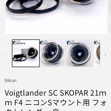
モ
ー
ダ
ル
で
メ
デ
ィ
ア
(1)
(2
Nikon
を
開
Voigtlander SC SKOPAR 21ｍ
く
ｍ F4 ニコンSマウント用 フォ