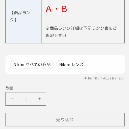
A・B
【商品ラン
ク】
※商品ランク詳細は下記ランク表をご
参照下さい
Nikon すべての商品
Nikon レンズ
RuffRuff Apps
by
Tsun
数量
Voigtlander
Voigtlander
SC
SC
SKOPAR
SKOPAR
売り切れ
21
21
ｍ
ｍ