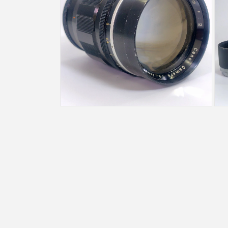
メ
メ
デ
デ
ィ
ィ
ア
ア
(6)
(7)
を
を
開
開
く
く
モ
モ
ー
ー
ダ
ダ
ル
ル
で
で
メ
メ
デ
デ
ィ
ィ
ア
ア
(8)
(9)
を
を
開
開
く
く