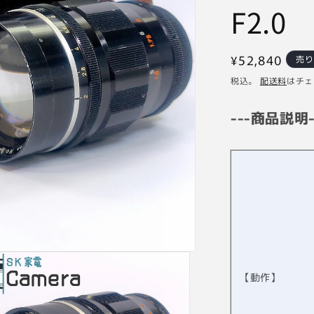
F2.0
通
¥52,840
売
常
税込。
配送料
はチェ
価
格
---商品説明-
【動作】