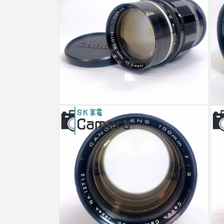
メ
デ
ィ
ア
(1)
を
開
く
モ
モ
ー
ー
ダ
ダ
ル
ル
で
で
メ
メ
デ
デ
ィ
ィ
ア
ア
(2)
(3)
を
を
開
開
く
く