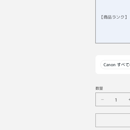
【商品ランク】
Canon すべ
数量
【中
古】
Canon
LENS
100