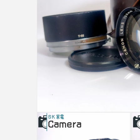
モ
ー
ダ
ル
で