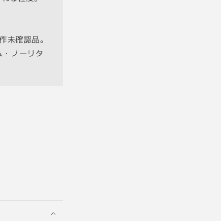
済
キ
ャ
動作未確認品。
ノ
ン
ム・ノーリタ
F2.0
の
数
量
を
増
や
す