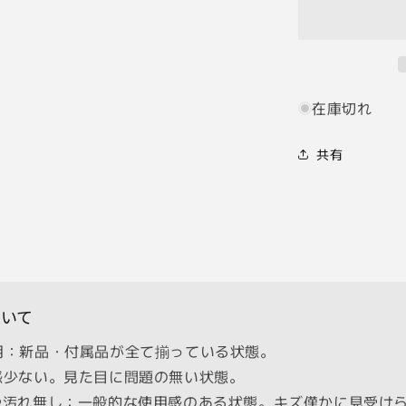
ｍ
ｍ
F2
L39
T-
在庫切れ
60
フ
共有
ー
ド
ケ
ー
ス
付
2025
年
いて
11
月
使用：新品・付属品が全て揃っている状態。
清
感少ない。見た目に問題の無い状態。
掃
傷や汚れ無し：一般的な使用感のある状態。キズ僅かに見受け