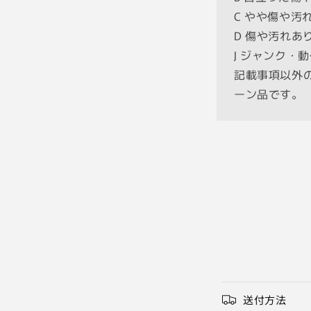
C やや傷や
D 傷や汚れ
J ジャンク
記載事項以外
ーン品です。
送付方法