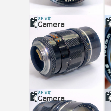
モ
モ
ー
ー
ダ
ダ
ル
ル
で
で
メ
メ
デ
デ
ィ
ィ
ア
ア
(4)
(5)
を
を
開
開
く
く
モ
モ
ー
ー
ダ
ダ
ル
ル
で
で