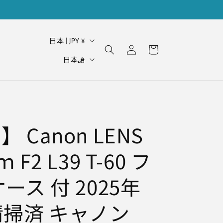
ロ
国
カ
日本 | JPY ¥
グ
ー
/
言
イ
日本語
ト
地
ン
語
域
 Canon LENS
 F2 L39 T-60 フ
ース 付 2025年
清掃済 キャノン