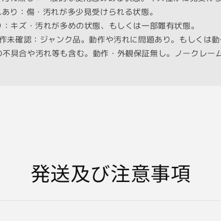
済
汚れあり：傷・汚れが多少見受けられる状態。
キ
あり：キズ・汚れが多めの状態、もしくは一部難有状態。
ャ
・動作未確認：ジャンク品。動作や汚れに問題あり。もしくは
ノ
ン
の不具合や汚れ等も含む。動作・外観保証無し。ノークレー
F2.0
の
数
量
を
減
ら
す
発送及び注意事項