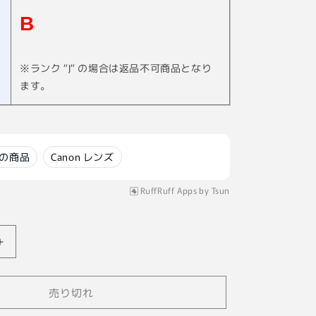
B
※ランク ”J” の場合は返品不可商品となり
ます。
ての商品
Canon レンズ
RuffRuff Apps
by
Tsun
【中
古】
Canon
売り切れ
LENS
100