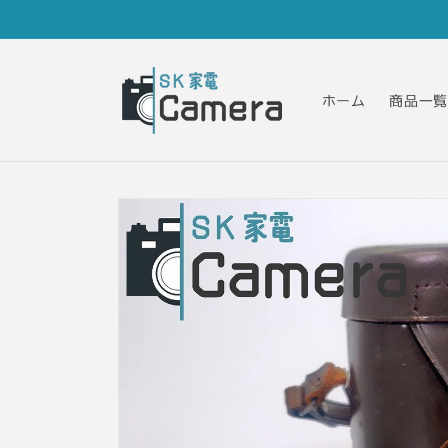
コンテ
ンツに
進む
ホーム
商品一覧
商品情
報にス
キップ